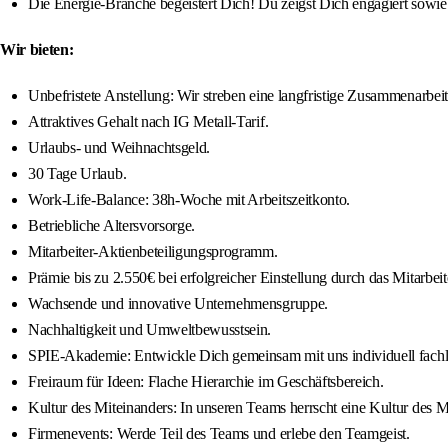
Die Energie-Branche begeistert Dich! Du zeigst Dich engagiert sowie 
Wir bieten:
Unbefristete Anstellung: Wir streben eine langfristige Zusammenarbeit
Attraktives Gehalt nach IG Metall-Tarif.
Urlaubs- und Weihnachtsgeld.
30 Tage Urlaub.
Work-Life-Balance: 38h-Woche mit Arbeitszeitkonto.
Betriebliche Altersvorsorge.
Mitarbeiter-Aktienbeteiligungsprogramm.
Prämie bis zu 2.550€ bei erfolgreicher Einstellung durch das Mitar
Wachsende und innovative Unternehmensgruppe.
Nachhaltigkeit und Umweltbewusstsein.
SPIE-Akademie: Entwickle Dich gemeinsam mit uns individuell fachli
Freiraum für Ideen: Flache Hierarchie im Geschäftsbereich.
Kultur des Miteinanders: In unseren Teams herrscht eine Kultur des M
Firmenevents: Werde Teil des Teams und erlebe den Teamgeist.