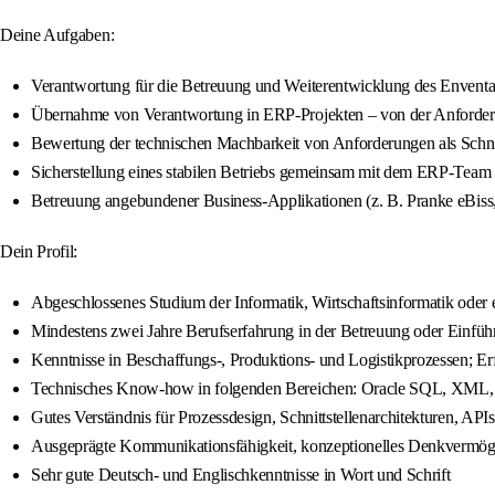
Deine Aufgaben:
Verantwortung für die Betreuung und Weiterentwicklung des Envent
Übernahme von Verantwortung in ERP-Projekten – von der Anforder
Bewertung der technischen Machbarkeit von Anforderungen als Schni
Sicherstellung eines stabilen Betriebs gemeinsam mit dem ERP-Tea
Betreuung angebundener Business-Applikationen (z. B. Pranke eBis
Dein Profil:
Abgeschlossenes Studium der Informatik, Wirtschaftsinformatik oder e
Mindestens zwei Jahre Berufserfahrung in der Betreuung oder Einf
Kenntnisse in Beschaffungs-, Produktions- und Logistikprozessen; Erf
Technisches Know-how in folgenden Bereichen: Oracle SQL, XM
Gutes Verständnis für Prozessdesign, Schnittstellenarchitekturen, AP
Ausgeprägte Kommunikationsfähigkeit, konzeptionelles Denkvermögen
Sehr gute Deutsch- und Englischkenntnisse in Wort und Schrift