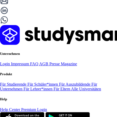
Unternehmen
Login
Impressum
FAQ
AGB
Presse
Magazine
Produkt
Für Studierende
Für Schüler*innen
Für Auszubildende
Für
Unternehmen
Für Lehrer*innen
Für Eltern
Alle Universitäten
Help
Help Center
Premium Login