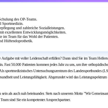
 Schulung des OP-Teams.
d Sportmedizin.
rpflegung und zahlreiche Sozialleistungen.
it exzellenten Entwicklungsmöglichkeiten.
te im Team für das Wohl der Patienten.
nd Hüftendoprothetik.
fgabe mit voller Leidenschaft erfüllen? Dann sind Sie im Team Hellersen 
zin. Fast 50.000 Patienten kommen jedes Jahr zu uns, um ihre orthopädis
kes. Als sportmedizinisches Untersuchungszentrum des Landessportbundes
Gesundheit und Leistungsfähigkeit. Abgerundet wird das Leistungsspektrum 
u sein als auch nah beieinander. Stets nach unserem Motto "Wir Gemeinsa
 Team sind Sie ein kompetenter Ansprechpartner.