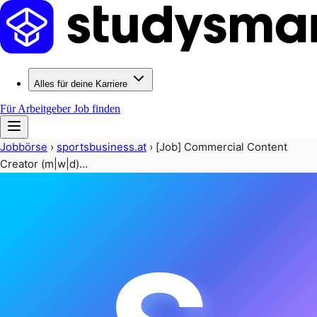
Alles für deine Karriere
Für Arbeitgeber
Job finden
Jobbörse
›
sportsbusiness.at
›
[Job] Commercial Content
Creator (m|w|d)…