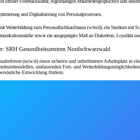
m mit offener Feedbackkultur, regelmäßigen Mitarbeitergesprächen und e
timierung und Digitalisierung von Personalprozessen.
t Weiterbildung zum Personalfachkaufmann (w/m/d), ein Studium mit Schw
ikationsstärke sowie ein ausgeprägtes Maß an Diskretion, Loyalität und
geber: SRH Gesundheitszentren Nordschwarzwald
referent (m/w/d) einen sicheren und unbefristeten Arbeitsplatz in ei
Arbeitszeitmodellen, umfassenden Fort- und Weiterbildungsmöglichkeiten
persönliche Entwicklung fördern.