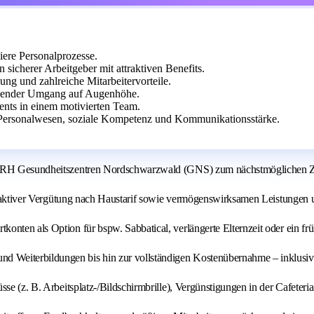
ere Personalprozesse.
icherer Arbeitgeber mit attraktiven Benefits.
dung und zahlreiche Mitarbeitervorteile.
tzender Umgang auf Augenhöhe.
nts in einem motivierten Team.
ersonalwesen, soziale Kompetenz und Kommunikationsstärke.
 SRH Gesundheitszentren Nordschwarzwald (GNS) zum nächstmöglichen Zeit
ttraktiver Vergütung nach Haustarif sowie vermögenswirksamen Leistungen 
konten als Option für bspw. Sabbatical, verlängerte Elternzeit oder ein fr
nd Weiterbildungen bis hin zur vollständigen Kostenübernahme – inklusiv
se (z. B. Arbeitsplatz-/Bildschirmbrille), Vergünstigungen in der Cafete