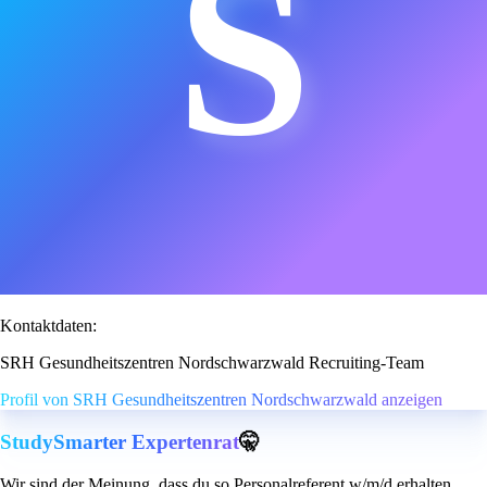
S
Kontaktdaten:
SRH Gesundheitszentren Nordschwarzwald Recruiting-Team
Profil von SRH Gesundheitszentren Nordschwarzwald anzeigen
StudySmarter Expertenrat
🤫
Wir sind der Meinung, dass du so Personalreferent w/m/d erhalten