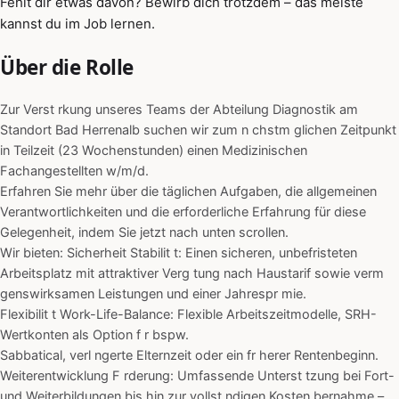
Fehlt dir etwas davon? Bewirb dich trotzdem – das meiste
kannst du im Job lernen.
Über die Rolle
Zur Verst rkung unseres Teams der Abteilung Diagnostik am
Standort Bad Herrenalb suchen wir zum n chstm glichen Zeitpunkt
in Teilzeit (23 Wochenstunden) einen Medizinischen
Fachangestellten w/m/d.
Erfahren Sie mehr über die täglichen Aufgaben, die allgemeinen
Verantwortlichkeiten und die erforderliche Erfahrung für diese
Gelegenheit, indem Sie jetzt nach unten scrollen.
Wir bieten: Sicherheit Stabilit t: Einen sicheren, unbefristeten
Arbeitsplatz mit attraktiver Verg tung nach Haustarif sowie verm
genswirksamen Leistungen und einer Jahrespr mie.
Flexibilit t Work-Life-Balance: Flexible Arbeitszeitmodelle, SRH-
Wertkonten als Option f r bspw.
Sabbatical, verl ngerte Elternzeit oder ein fr herer Rentenbeginn.
Weiterentwicklung F rderung: Umfassende Unterst tzung bei Fort-
und Weiterbildungen bis hin zur vollst ndigen Kosten bernahme –