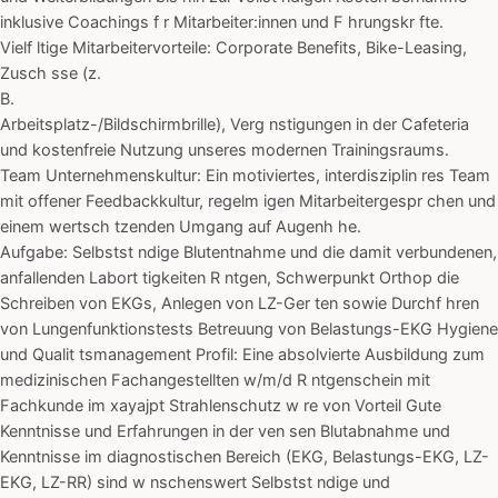
inklusive Coachings f r Mitarbeiter:innen und F hrungskr fte.
Vielf ltige Mitarbeitervorteile: Corporate Benefits, Bike-Leasing,
Zusch sse (z.
B.
Arbeitsplatz-/Bildschirmbrille), Verg nstigungen in der Cafeteria
und kostenfreie Nutzung unseres modernen Trainingsraums.
Team Unternehmenskultur: Ein motiviertes, interdisziplin res Team
mit offener Feedbackkultur, regelm igen Mitarbeitergespr chen und
einem wertsch tzenden Umgang auf Augenh he.
Aufgabe: Selbstst ndige Blutentnahme und die damit verbundenen,
anfallenden Labort tigkeiten R ntgen, Schwerpunkt Orthop die
Schreiben von EKGs, Anlegen von LZ-Ger ten sowie Durchf hren
von Lungenfunktionstests Betreuung von Belastungs-EKG Hygiene
und Qualit tsmanagement Profil: Eine absolvierte Ausbildung zum
medizinischen Fachangestellten w/m/d R ntgenschein mit
Fachkunde im xayajpt Strahlenschutz w re von Vorteil Gute
Kenntnisse und Erfahrungen in der ven sen Blutabnahme und
Kenntnisse im diagnostischen Bereich (EKG, Belastungs-EKG, LZ-
EKG, LZ-RR) sind w nschenswert Selbstst ndige und