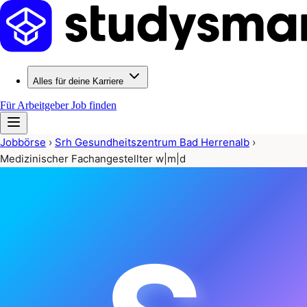
Alles für deine Karriere
Für Arbeitgeber
Job finden
Jobbörse
›
Srh Gesundheitszentrum Bad Herrenalb
›
Medizinischer Fachangestellter w|m|d