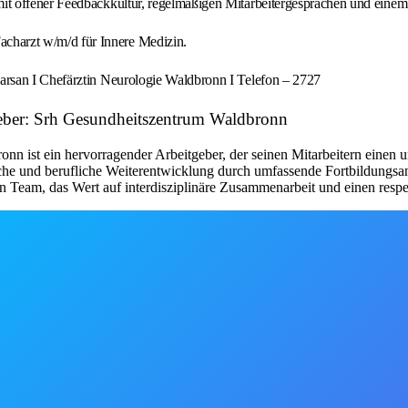
m mit offener Feedbackkultur, regelmäßigen Mitarbeitergesprächen und e
acharzt w/m/d für Innere Medizin.
rsan I Chefärztin Neurologie Waldbronn I Telefon – 2727
geber: Srh Gesundheitszentrum Waldbronn
onn ist ein hervorragender Arbeitgeber, der seinen Mitarbeitern einen u
liche und berufliche Weiterentwicklung durch umfassende Fortbildungsa
n Team, das Wert auf interdisziplinäre Zusammenarbeit und einen resp