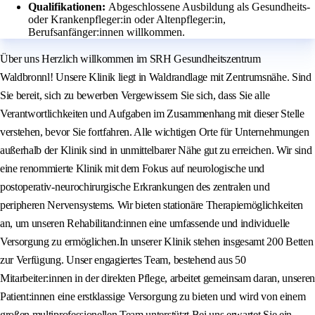
Qualifikationen:
Abgeschlossene Ausbildung als Gesundheits-
oder Krankenpfleger:in oder Altenpfleger:in,
Berufsanfänger:innen willkommen.
Über uns Herzlich willkommen im SRH Gesundheitszentrum
Waldbronnl! Unsere Klinik liegt in Waldrandlage mit Zentrumsnähe. Sind
Sie bereit, sich zu bewerben Vergewissern Sie sich, dass Sie alle
Verantwortlichkeiten und Aufgaben im Zusammenhang mit dieser Stelle
verstehen, bevor Sie fortfahren. Alle wichtigen Orte für Unternehmungen
außerhalb der Klinik sind in unmittelbarer Nähe gut zu erreichen. Wir sind
eine renommierte Klinik mit dem Fokus auf neurologische und
postoperativ-neurochirurgische Erkrankungen des zentralen und
peripheren Nervensystems. Wir bieten stationäre Therapiemöglichkeiten
an, um unseren Rehabilitand:innen eine umfassende und individuelle
Versorgung zu ermöglichen.In unserer Klinik stehen insgesamt 200 Betten
zur Verfügung. Unser engagiertes Team, bestehend aus 50
Mitarbeiter:innen in der direkten Pflege, arbeitet gemeinsam daran, unseren
Patient:innen eine erstklassige Versorgung zu bieten und wird von einem
großen multiprofessionellen Team unterstützt.Bei uns erwartet Sie ein