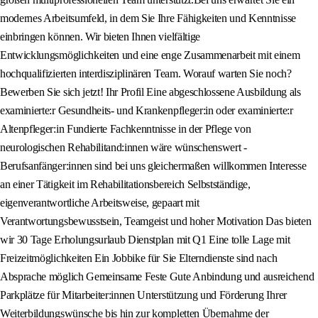
modernes Arbeitsumfeld, in dem Sie Ihre Fähigkeiten und Kenntnisse
einbringen können. Wir bieten Ihnen vielfältige
Entwicklungsmöglichkeiten und eine enge Zusammenarbeit mit einem
hochqualifizierten interdisziplinären Team. Worauf warten Sie noch?
Bewerben Sie sich jetzt! Ihr Profil Eine abgeschlossene Ausbildung als
examinierte:r Gesundheits- und Krankenpfleger:in oder examinierte:r
Altenpfleger:in Fundierte Fachkenntnisse in der Pflege von
neurologischen Rehabilitand:innen wäre wünschenswert -
Berufsanfänger:innen sind bei uns gleichermaßen willkommen Interesse
an einer Tätigkeit im Rehabilitationsbereich Selbstständige,
eigenverantwortliche Arbeitsweise, gepaart mit
Verantwortungsbewusstsein, Teamgeist und hoher Motivation Das bieten
wir 30 Tage Erholungsurlaub Dienstplan mit Q1 Eine tolle Lage mit
Freizeitmöglichkeiten Ein Jobbike für Sie Elterndienste sind nach
Absprache möglich Gemeinsame Feste Gute Anbindung und ausreichend
Parkplätze für Mitarbeiter:innen Unterstützung und Förderung Ihrer
Weiterbildungswünsche bis hin zur kompletten Übernahme der