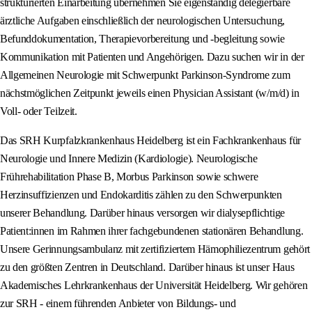
strukturierten Einarbeitung übernehmen Sie eigenständig delegierbare
ärztliche Aufgaben einschließlich der neurologischen Untersuchung,
Befunddokumentation, Therapievorbereitung und -begleitung sowie
Kommunikation mit Patienten und Angehörigen. Dazu suchen wir in der
Allgemeinen Neurologie mit Schwerpunkt Parkinson-Syndrome zum
nächstmöglichen Zeitpunkt jeweils einen Physician Assistant (w/m/d) in
Voll- oder Teilzeit.
Das SRH Kurpfalzkrankenhaus Heidelberg ist ein Fachkrankenhaus für
Neurologie und Innere Medizin (Kardiologie). Neurologische
Frührehabilitation Phase B, Morbus Parkinson sowie schwere
Herzinsuffizienzen und Endokarditis zählen zu den Schwerpunkten
unserer Behandlung. Darüber hinaus versorgen wir dialysepflichtige
Patient:innen im Rahmen ihrer fachgebundenen stationären Behandlung.
Unsere Gerinnungsambulanz mit zertifiziertem Hämophiliezentrum gehört
zu den größten Zentren in Deutschland. Darüber hinaus ist unser Haus
Akademisches Lehrkrankenhaus der Universität Heidelberg. Wir gehören
zur SRH - einem führenden Anbieter von Bildungs- und