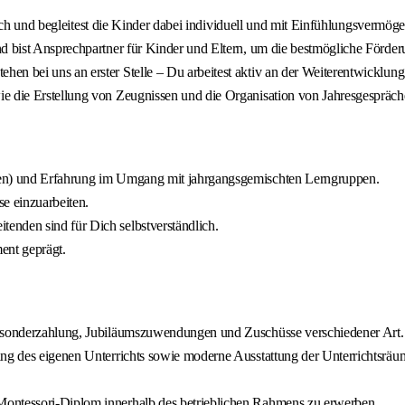
durch und begleitest die Kinder dabei individuell und mit Einfühlungsvermöge
nd bist Ansprechpartner für Kinder und Eltern, um die bestmögliche Förder
en bei uns an erster Stelle – Du arbeitest aktiv an der Weiterentwicklung
e die Erstellung von Zeugnissen und die Organisation von Jahresgespräch
men) und Erfahrung im Umgang mit jahrgangsgemischten Lerngruppen.
se einzuarbeiten.
enden sind für Dich selbstverständlich.
ment geprägt.
ressonderzahlung, Jubiläumszuwendungen und Zuschüsse verschiedener Art.
ung des eigenen Unterrichts sowie moderne Ausstattung der Unterrichtsräu
Montessori-Diplom innerhalb des betrieblichen Rahmens zu erwerben.