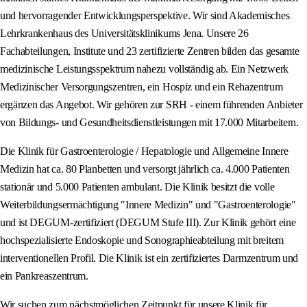
und hervorragender Entwicklungsperspektive. Wir sind Akademisches
Lehrkrankenhaus des Universitätsklinikums Jena. Unsere 26
Fachabteilungen, Institute und 23 zertifizierte Zentren bilden das gesamte
medizinische Leistungsspektrum nahezu vollständig ab. Ein Netzwerk
Medizinischer Versorgungszentren, ein Hospiz und ein Rehazentrum
ergänzen das Angebot. Wir gehören zur SRH - einem führenden Anbieter
von Bildungs- und Gesundheitsdienstleistungen mit 17.000 Mitarbeitern.
Die Klinik für Gastroenterologie / Hepatologie und Allgemeine Innere
Medizin hat ca. 80 Planbetten und versorgt jährlich ca. 4.000 Patienten
stationär und 5.000 Patienten ambulant. Die Klinik besitzt die volle
Weiterbildungsermächtigung "Innere Medizin" und "Gastroenterologie"
und ist DEGUM-zertifiziert (DEGUM Stufe III). Zur Klinik gehört eine
hochspezialisierte Endoskopie und Sonographieabteilung mit breitem
interventionellen Profil. Die Klinik ist ein zertifiziertes Darmzentrum und
ein Pankreaszentrum.
Wir suchen zum nächstmöglichen Zeitpunkt für unsere Klinik für