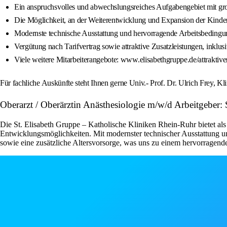
Ein anspruchsvolles und abwechslungsreiches Aufgabengebiet mit gr
Die Möglichkeit, an der Weiterentwicklung und Expansion der Kinderc
Modernste technische Ausstattung und hervorragende Arbeitsbeding
Vergütung nach Tarifvertrag sowie attraktive Zusatzleistungen, inklusi
Viele weitere Mitarbeiterangebote: www.elisabethgruppe.de/attraktiv
Für fachliche Auskünfte steht Ihnen gerne Univ.- Prof. Dr. Ulrich Frey, K
Oberarzt / Oberärztin Anästhesiologie m/w/d Arbeitgeber:
Die St. Elisabeth Gruppe – Katholische Kliniken Rhein-Ruhr bietet al
Entwicklungsmöglichkeiten. Mit modernster technischer Ausstattung und 
sowie eine zusätzliche Altersvorsorge, was uns zu einem hervorragen