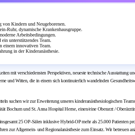
ung von Kindern und Neugeborenen.
Rhein-Ruhr, dynamische Krankenhausgruppe.
d moderne Arbeitsbedingungen.
ein unterstützendes Team.
 in einem innovativen Team.
ahrung in der Kinderanästhesie.
eiten mit verschiedensten Perspektiven, neueste technische Ausstattung un
ne und Witten, die in einem sich kontinuierlich wandelnden Gesundheits
teln suchen wir zur Erweiterung unseres kinderanästhesiologischen Teams 
tät Bochum und St. Anna Hospital Herne, einen/eine Oberarzt / Oberärztin
 insgesamt 25 OP-Sälen inklusive Hybrid-OP mehr als 25.000 Patienten pro 
hren zur Allgemein- und Regionalanästhesie zum Einsatz. Wir betreuen anä