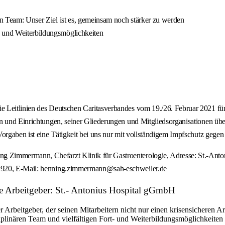
nen Team: Unser Ziel ist es, gemeinsam noch stärker zu werden
- und Weiterbildungsmöglichkeiten
 Leitlinien des Deutschen Caritasverbandes vom 19./26. Februar 2021 für
sten und Einrichtungen, seiner Gliederungen und Mitgliedsorganisatione
Vorgaben ist eine Tätigkeit bei uns nur mit vollständigem Impfschutz gege
ing Zimmermann, Chefarzt Klinik für Gastroenterologie, Adresse: St.-
-1920, E-Mail: henning.zimmermann@sah-eschweiler.de
ie Arbeitgeber: St.- Antonius Hospital gGmbH
rbeitgeber, der seinen Mitarbeitern nicht nur einen krisensicheren Arb
ziplinären Team und vielfältigen Fort- und Weiterbildungsmöglichkeiten