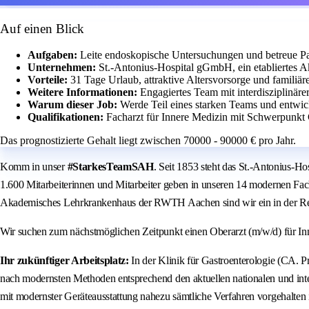
Auf einen Blick
Aufgaben:
Leite endoskopische Untersuchungen und betreue Pat
Unternehmen:
St.-Antonius-Hospital gGmbH, ein etabliertes 
Vorteile:
31 Tage Urlaub, attraktive Altersvorsorge und familiär
Weitere Informationen:
Engagiertes Team mit interdisziplinär
Warum dieser Job:
Werde Teil eines starken Teams und entwick
Qualifikationen:
Facharzt für Innere Medizin mit Schwerpunkt 
Das prognostizierte Gehalt liegt zwischen 70000 - 90000 € pro Jahr.
Komm in unser
#StarkesTeamSAH
. Seit 1853 steht das St.-Antonius-
1.600 Mitarbeiterinnen und Mitarbeiter geben in unseren 14 modernen Fac
Akademisches Lehrkrankenhaus der RWTH Aachen sind wir ein in der Reg
Wir suchen zum nächstmöglichen Zeitpunkt einen Oberarzt (m/w/d) für Inne
Ihr zukünftiger Arbeitsplatz:
In der Klinik für Gastroenterologie (CA. 
nach modernsten Methoden entsprechend den aktuellen nationalen und inte
mit modernster Geräteausstattung nahezu sämtliche Verfahren vorgehalten