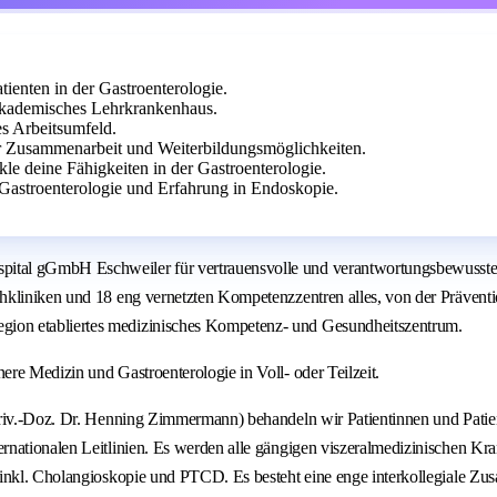
ienten in der Gastroenterologie.
Akademisches Lehrkrankenhaus.
es Arbeitsumfeld.
er Zusammenarbeit und Weiterbildungsmöglichkeiten.
le deine Fähigkeiten in der Gastroenterologie.
Gastroenterologie und Erfahrung in Endoskopie.
Hospital gGmbH Eschweiler für vertrauensvolle und verantwortungsbewuss
hkliniken und 18 eng vernetzten Kompetenzzentren alles, von der Prävent
ion etabliertes medizinisches Kompetenz- und Gesundheitszentrum.
re Medizin und Gastroenterologie in Voll- oder Teilzeit.
Priv.-Doz. Dr. Henning Zimmermann) behandeln wir Patientinnen und Patie
rnationalen Leitlinien. Es werden alle gängigen viszeralmedizinischen K
 inkl. Cholangioskopie und PTCD. Es besteht eine enge interkollegiale Z