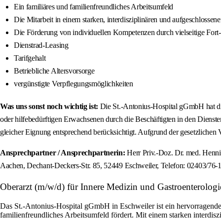
Ein familiäres und familienfreundliches Arbeitsumfeld
Die Mitarbeit in einem starken, interdisziplinären und aufgeschlosse
Die Förderung von individuellen Kompetenzen durch vielseitige Fort
Dienstrad-Leasing
Tarifgehalt
Betriebliche Altersvorsorge
vergünstigte Verpflegungsmöglichkeiten
Was uns sonst noch wichtig ist:
Die St.-Antonius-Hospital gGmbH hat die
oder hilfebedürftigen Erwachsenen durch die Beschäftigten in den Dien
gleicher Eignung entsprechend berücksichtigt. Aufgrund der gesetzlichen 
Ansprechpartner / Ansprechpartnerin:
Herr Priv.-Doz. Dr. med. Henn
Aachen, Dechant-Deckers-Str. 85, 52449 Eschweiler, Telefon: 02403/76
Oberarzt (m/w/d) für Innere Medizin und Gastroenterolog
Das St.-Antonius-Hospital gGmbH in Eschweiler ist ein hervorragender A
familienfreundliches Arbeitsumfeld fördert. Mit einem starken interdis