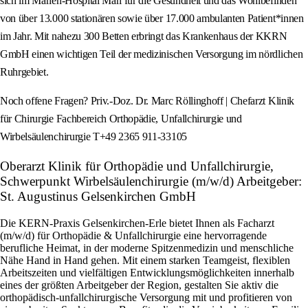
sich im Marien-Hospital Marl für die Gesundheit und das Wohlbefinden
von über 13.000 stationären sowie über 17.000 ambulanten Patient*innen
im Jahr. Mit nahezu 300 Betten erbringt das Krankenhaus der KKRN
GmbH einen wichtigen Teil der medizinischen Versorgung im nördlichen
Ruhrgebiet.
Noch offene Fragen? Priv.-Doz. Dr. Marc Röllinghoff | Chefarzt Klinik
für Chirurgie Fachbereich Orthopädie, Unfallchirurgie und
Wirbelsäulenchirurgie T+49 2365 911-33105
Oberarzt Klinik für Orthopädie und Unfallchirurgie,
Schwerpunkt Wirbelsäulenchirurgie (m/w/d) Arbeitgeber:
St. Augustinus Gelsenkirchen GmbH
Die KERN-Praxis Gelsenkirchen-Erle bietet Ihnen als Facharzt
(m/w/d) für Orthopädie & Unfallchirurgie eine hervorragende
berufliche Heimat, in der moderne Spitzenmedizin und menschliche
Nähe Hand in Hand gehen. Mit einem starken Teamgeist, flexiblen
Arbeitszeiten und vielfältigen Entwicklungsmöglichkeiten innerhalb
eines der größten Arbeitgeber der Region, gestalten Sie aktiv die
orthopädisch-unfallchirurgische Versorgung mit und profitieren von