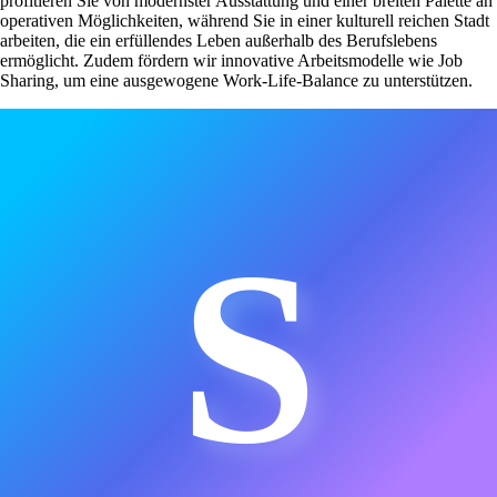
profitieren Sie von modernster Ausstattung und einer breiten Palette an
operativen Möglichkeiten, während Sie in einer kulturell reichen Stadt
arbeiten, die ein erfüllendes Leben außerhalb des Berufslebens
ermöglicht. Zudem fördern wir innovative Arbeitsmodelle wie Job
Sharing, um eine ausgewogene Work-Life-Balance zu unterstützen.
S