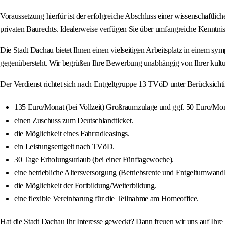
Voraussetzung hierfür ist der erfolgreiche Abschluss einer wissenschaftli
privaten Baurechts. Idealerweise verfügen Sie über umfangreiche Kenntnis
Die Stadt Dachau bietet Ihnen einen vielseitigen Arbeitsplatz in einem sy
gegenübersteht. Wir begrüßen Ihre Bewerbung unabhängig von Ihrer kulture
Der Verdienst richtet sich nach Entgeltgruppe 13 TVöD unter Berücksichtig
135 Euro/Monat (bei Vollzeit) Großraumzulage und ggf. 50 Euro/Mon
einen Zuschuss zum Deutschlandticket.
die Möglichkeit eines Fahrradleasings.
ein Leistungsentgelt nach TVöD.
30 Tage Erholungsurlaub (bei einer Fünftagewoche).
eine betriebliche Altersversorgung (Betriebsrente und Entgeltumwand
die Möglichkeit der Fortbildung/Weiterbildung.
eine flexible Vereinbarung für die Teilnahme am Homeoffice.
Hat die Stadt Dachau Ihr Interesse geweckt? Dann freuen wir uns auf Ihre