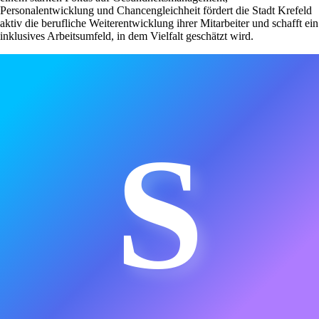
Personalentwicklung und Chancengleichheit fördert die Stadt Krefeld
aktiv die berufliche Weiterentwicklung ihrer Mitarbeiter und schafft ein
inklusives Arbeitsumfeld, in dem Vielfalt geschätzt wird.
S