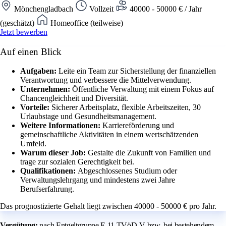
Mönchengladbach
Vollzeit
40000 - 50000 € / Jahr
(geschätzt)
Homeoffice (teilweise)
Jetzt bewerben
Auf einen Blick
Aufgaben:
Leite ein Team zur Sicherstellung der finanziellen
Verantwortung und verbessere die Mittelverwendung.
Unternehmen:
Öffentliche Verwaltung mit einem Fokus auf
Chancengleichheit und Diversität.
Vorteile:
Sicherer Arbeitsplatz, flexible Arbeitszeiten, 30
Urlaubstage und Gesundheitsmanagement.
Weitere Informationen:
Karriereförderung und
gemeinschaftliche Aktivitäten in einem wertschätzenden
Umfeld.
Warum dieser Job:
Gestalte die Zukunft von Familien und
trage zur sozialen Gerechtigkeit bei.
Qualifikationen:
Abgeschlossenes Studium oder
Verwaltungslehrgang und mindestens zwei Jahre
Berufserfahrung.
Das prognostizierte Gehalt liegt zwischen 40000 - 50000 € pro Jahr.
Vergütung:
nach Entgeltgruppe E 11 TVöD-V bzw. bei bestehendem