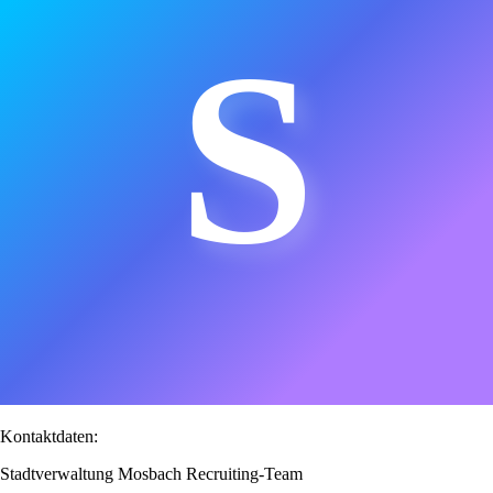
S
Kontaktdaten:
Stadtverwaltung Mosbach Recruiting-Team