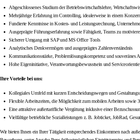
Abgeschlossenes Studium der Betriebswirtschaftslehre, Wirtschaftswi
Mehrjährige Erfahrung im Controlling, idealerweise in einem Konzer
Fundierte Kenntnisse in Kosten- und Leistungsrechnung, Unternehm
Ausgeprägte Führungserfahrung sowie Fähigkeit, Teams zu motiviere
Sicherer Umgang mit SAP und MS Office Tools
Analytisches Denkvermögen und ausgeprägtes Zahlenverständnis
Kommunikationsstärke, Problemlösungskompetenz und souveränes Au
Hohe Eigeninitiative, Verantwortungsbewusstsein und Serviceorienti
Ihre Vorteile bei uns:
Kollegiales Umfeld mit kurzen Entscheidungswegen und Gestaltungs
Flexible Arbeitszeiten, die Möglichkeit zum mobilen Arbeiten sowie 3
Eine attraktive außertarifliche Vergütung inklusive einer Bezuschuss
Vielfältige betriebliche Sozialleistungen z. B. Jobticket, JobRad, Ges
Wir bieten Ihnen ein Ihrer Tätigkeit entsprechendes Einkommen nach außert
Bewerbung, unter Angabe Ihres frühestmöglichen Eintrittstermins und Ihre