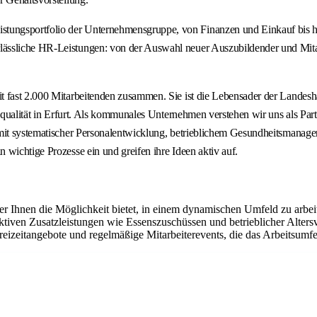
ungsportfolio der Unternehmensgruppe, von Finanzen und Einkauf bis hi
ässliche HR-Leistungen: von der Auswahl neuer Auszubildender und Mitar
t fast 2.000 Mitarbeitenden zusammen. Sie ist die Lebensader der Landesh
squalität in Erfurt. Als kommunales Unternehmen verstehen wir uns als Partn
 mit systematischer Personalentwicklung, betrieblichem Gesundheitsmanag
wichtige Prozesse ein und greifen ihre Ideen aktiv auf.
 der Ihnen die Möglichkeit bietet, in einem dynamischen Umfeld zu arb
ktiven Zusatzleistungen wie Essenszuschüssen und betrieblicher Altersv
eizeitangebote und regelmäßige Mitarbeiterevents, die das Arbeitsumf