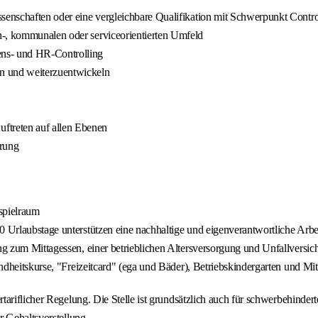
ssenschaften oder eine vergleichbare Qualifikation mit Schwerpunkt Contro
n-, kommunalen oder serviceorientierten Umfeld
ens- und HR-Controlling
n und weiterzuentwickeln
ftreten auf allen Ebenen
erung
spielraum
0 Urlaubstage unterstützen eine nachhaltige und eigenverantwortliche Arbe
ung zum Mittagessen, einer betrieblichen Altersversorgung und Unfallversic
undheitskurse, "Freizeitcard" (ega und Bäder), Betriebskindergarten und Mit
ariflicher Regelung. Die Stelle ist grundsätzlich auch für schwerbehinder
r Gehaltsvorstellung.