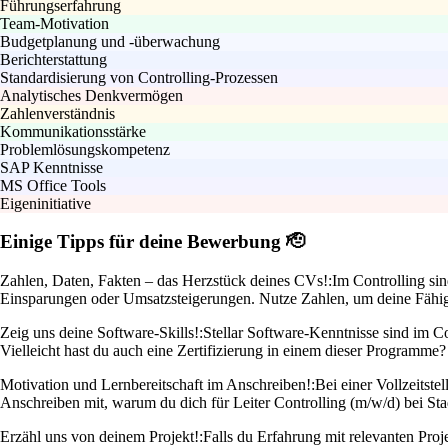
Führungserfahrung
Team-Motivation
Budgetplanung und -überwachung
Berichterstattung
Standardisierung von Controlling-Prozessen
Analytisches Denkvermögen
Zahlenverständnis
Kommunikationsstärke
Problemlösungskompetenz
SAP Kenntnisse
MS Office Tools
Eigeninitiative
Einige Tipps für deine Bewerbung 🫡
Zahlen, Daten, Fakten – das Herzstück deines CVs!:
Im Controlling sin
Einsparungen oder Umsatzsteigerungen. Nutze Zahlen, um deine Fähigke
Zeig uns deine Software-Skills!:
Stellar Software-Kenntnisse sind im C
Vielleicht hast du auch eine Zertifizierung in einem dieser Programme
Motivation und Lernbereitschaft im Anschreiben!:
Bei einer Vollzeitst
Anschreiben mit, warum du dich für Leiter Controlling (m/w/d) bei Stad
Erzähl uns von deinem Projekt!:
Falls du Erfahrung mit relevanten Proj