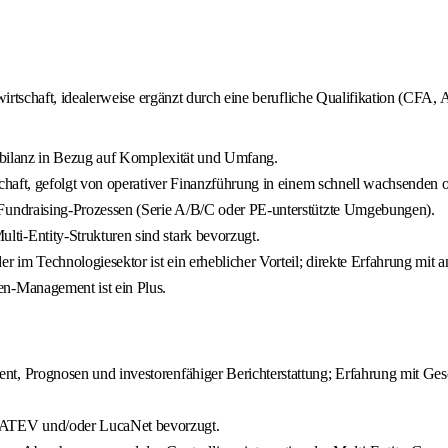
swirtschaft, idealerweise ergänzt durch eine berufliche Qualifikation (CF
gsbilanz in Bezug auf Komplexität und Umfang.
chaft, gefolgt von operativer Finanzführung in einem schnell wachsenden 
Fundraising-Prozessen (Serie A/B/C oder PE-unterstützte Umgebungen).
i-Entity-Strukturen sind stark bevorzugt.
er im Technologiesektor ist ein erheblicher Vorteil; direkte Erfahrung 
n-Management ist ein Plus.
t, Prognosen und investorenfähiger Berichterstattung; Erfahrung mit Ge
ATEV und/oder LucaNet bevorzugt.