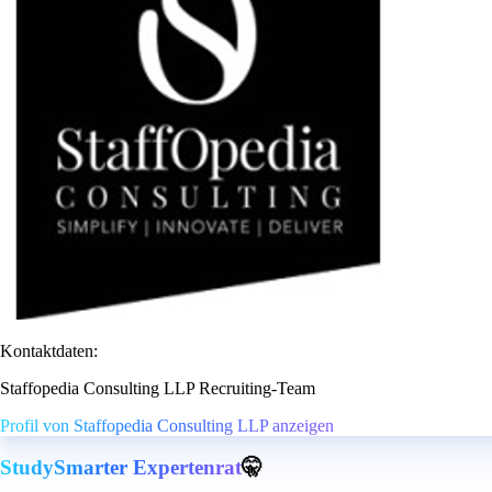
Kontaktdaten:
Staffopedia Consulting LLP Recruiting-Team
Profil von Staffopedia Consulting LLP anzeigen
StudySmarter Expertenrat
🤫