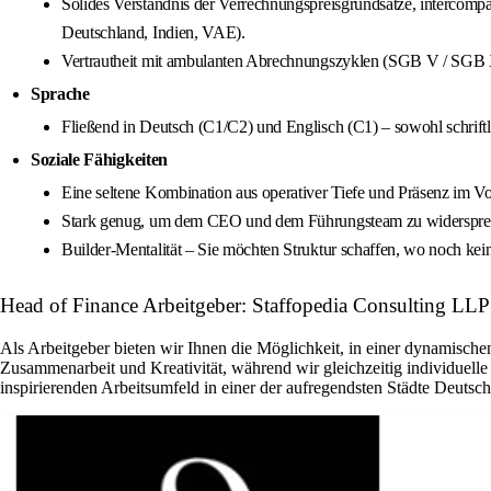
Solides Verständnis der Verrechnungspreisgrundsätze, intercompa
Deutschland, Indien, VAE).
Vertrautheit mit ambulanten Abrechnungszyklen (SGB V / SGB X
Sprache
Fließend in Deutsch (C1/C2) und Englisch (C1) – sowohl schriftli
Soziale Fähigkeiten
Eine seltene Kombination aus operativer Tiefe und Präsenz im V
Stark genug, um dem CEO und dem Führungsteam zu widerspreche
Builder-Mentalität – Sie möchten Struktur schaffen, wo noch kein
Head of Finance Arbeitgeber: Staffopedia Consulting LLP
Als Arbeitgeber bieten wir Ihnen die Möglichkeit, in einer dynamisch
Zusammenarbeit und Kreativität, während wir gleichzeitig individuelle 
inspirierenden Arbeitsumfeld in einer der aufregendsten Städte Deuts