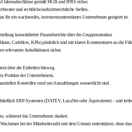
e und Jahresabschlüsse gemäß HGB und IFRS sicher.
rberater und rechtliche/aufsichtsrechtliche Stellen.
as für ein wachsendes, investorenunterstütztes Unternehmen geeignet ist.
ellung konsolidierter Finanzberichte über die Gruppenstruktur.
 Bilanz, Cashflow, KPIs) pünktlich und mit klaren Kommentaren an die Fü
den relevanten Jurisdiktionen sicher.
ent über die Einheiten hinweg.
ry-Position des Unternehmens.
inanziellen Kontrollen rund um Auszahlungen wasserdicht sind.
chließlich ERP-Systemen (DATEV, LucaNet oder Äquivalente) – und treiben
m, während das Unternehmen skaliert.
 Wachstum bei der Mitarbeiterzahl und dem Umsatz unterstützen, ohne dass