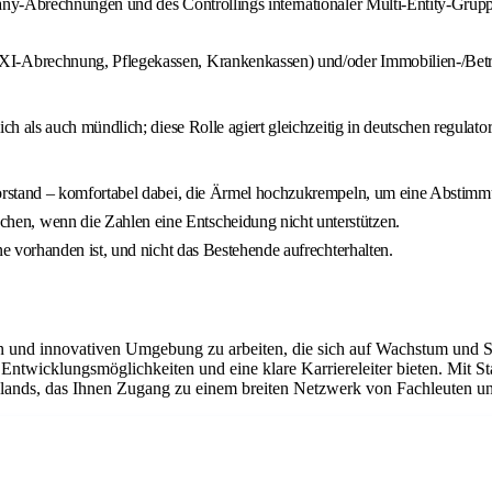
ny-Abrechnungen und des Controllings internationaler Multi-Entity-Gruppe
I-Abrechnung, Pflegekassen, Krankenkassen) und/oder Immobilien-/Betre
ch als auch mündlich; diese Rolle agiert gleichzeitig in deutschen regula
orstand – komfortabel dabei, die Ärmel hochzukrempeln, um eine Abstimmu
n, wenn die Zahlen eine Entscheidung nicht unterstützen.
e vorhanden ist, und nicht das Bestehende aufrechterhalten.
en und innovativen Umgebung zu arbeiten, die sich auf Wachstum und S
Entwicklungsmöglichkeiten und eine klare Karriereleiter bieten. Mit St
chlands, das Ihnen Zugang zu einem breiten Netzwerk von Fachleuten un