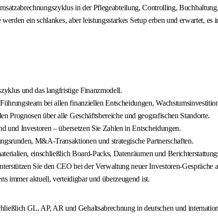
 Umsatzabrechnungszyklus in der Pflegeabteilung, Controlling, Buchhaltun
den ein schlankes, aber leistungsstarkes Setup erben und erwartet, es in
zyklus und das langfristige Finanzmodell.
 Führungsteam bei allen finanziellen Entscheidungen, Wachstumsinvestitio
nden Prognosen über alle Geschäftsbereiche und geografischen Standorte.
tand und Investoren – übersetzen Sie Zahlen in Entscheidungen.
rungsrunden, M&A-Transaktionen und strategische Partnerschaften.
materialien, einschließlich Board-Packs, Datenräumen und Berichterstattung
terstützen Sie den CEO bei der Verwaltung neuer Investoren-Gespräche aus
ens immer aktuell, verteidigbar und überzeugend ist.
ließlich GL, AP, AR und Gehaltsabrechnung in deutschen und internation