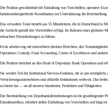
Die Position gewährleistet die Einhaltung von Vorschriften, operative Ex
funktionsübergreifende Koordination zur Unterstützung der Bereitstellung 
Das verwaltete Team besteht aus 55 Mitarbeitern, die in Deutschland in Mü
die Aufsicht gemäß den Vorschriften erfolgt. Im Rahmen eines globalen Mod
erbrachten Dienstleistungen zu führen.
Er/sie arbeitet eng mit seinen/ihren direkten Berichten, den Teammitglie
Operations, Custody, Fund Accounting, Center of Excellences und ander
Die Position berichtet an den Head of Depositary Bank Operations und erf
Sie werden Teil der Institutional Services-Funktion, die es uns ermögli
Versicherungsunternehmen und offizielle Institutionen weltweit. Das bed
zu bieten hat — an all unseren Standorten, Produkten und Fähigkeiten.
Die Bereitstellung von Depotbankdienstleistungen ist ein grundlegender Pfe
Einnahmenfluss, erfordert strikte Einhaltung von Vorschriften und birgt re