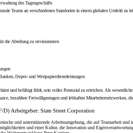
erwaltung des Tagesgeschäfts
ationale Teams an verschiedenen Standorten in einem globalen Umfeld zu le
ür die Abteilung zu envisionieren
tungen
anken, Depot- und Wertpapierdienstleistungen
chätzt und befähigt fühlt, sein volles Potenzial zu erreichen. Als wesentli
ance, bezahlten Freiwilligentagen und lebhaften Mitarbeiternetzwerken, di
/D) Arbeitgeber: State Street Corporation
amische und unterstützende Arbeitsumgebung, die auf Teamarbeit und in
öglichkeiten und einer Kultur, die Innovation und Eigenverantwortung 
che Weiterentwicklung Ihrer Karriere.