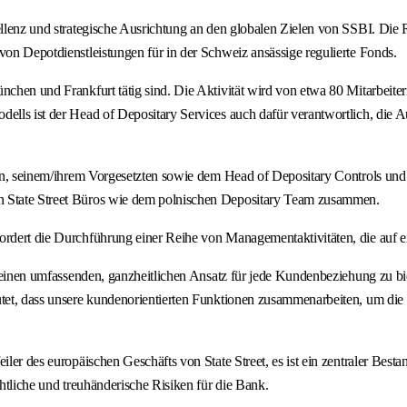
zellenz und strategische Ausrichtung an den globalen Zielen von SSBI. Die
von Depotdienstleistungen für in der Schweiz ansässige regulierte Fonds.
nchen und Frankfurt tätig sind. Die Aktivität wird von etwa 80 Mitarbeite
ells ist der Head of Depositary Services auch dafür verantwortlich, die A
dern, seinem/ihrem Vorgesetzten sowie dem Head of Depositary Controls un
en State Street Büros wie dem polnischen Depositary Team zusammen.
ordert die Durchführung einer Reihe von Managementaktivitäten, die auf ei
cht, einen umfassenden, ganzheitlichen Ansatz für jede Kundenbeziehung z
eutet, dass unsere kundenorientierten Funktionen zusammenarbeiten, um di
iler des europäischen Geschäfts von State Street, es ist ein zentraler Best
chtliche und treuhänderische Risiken für die Bank.