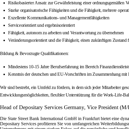
Risikobasierter Ansatz zur Gewährleistung einer ordnungsgemäßen V
Starke organisatorische Fähigkeiten und die Fähigkeit, mehrere oper
Exzellente Kommunikations- und Managementfähigkeiten
Serviceorientiert und ergebnisorientiert
Fähigkeit, autonom zu arbeiten und Verantwortung zu übernehmen
Veränderungsorientiert und die Fähigkeit, einen zukünftigen Zustand f
Bildung & Bevorzugte Qualifikationen:
Mindestens 10-15 Jahre Berufserfahrung im Bereich Finanzdienstleis
Kenntnis der deutschen und EU-Vorschriften im Zusammenhang mit B
Wir sind bestrebt, ein Umfeld zu fördern, in dem sich jeder Mitarbeiter ges
Entwicklungsmöglichkeiten, flexibler Unterstützung für die Work-Life-Bal
Head of Depositary Services Germany, Vice President (M/F
Die State Street Bank International GmbH in Frankfurt bietet eine dyn
Depositary Services profitieren Sie von umfangreichen Weiterbildungsm
Unternehmens mit einem starken Fokus auf die persönliche und berufli