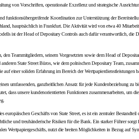
altung von Vorschriften, operationale Exzellenz und strategische Ausricht
d funktionsübergreifende Koordination zur Unterstützung der Bereitstellun
hland, hauptsächlich in Frankfurt. Die Aktivität wird von etwa 40 Mitarbei
dells ist der Head of Depositary Controls auch dafür verantwortlich, die 
ten, den Teammitgliedern, seinem Vorgesetzten sowie dem Head of Deposita
d anderen State Street Büros, wie dem polnischen Depositary Team, zusam
e auf einer soliden Erfahrung im Bereich der Wertpapierdienstleistungen b
cht, einen umfassenden, ganzheitlichen Ansatz für jede Kundenbeziehung z
deutet, dass unsere kundenorientierten Funktionen zusammenarbeiten, um d
eg.
es europäischen Geschäfts von State Street, es ist ein zentraler Bestandtei
chtliche und treuhänderische Risiken für die Bank. Ein starker Führer sorg
len Wertpapiergeschäfts, nutzt die breiten Möglichkeiten in Bezug auf Sy