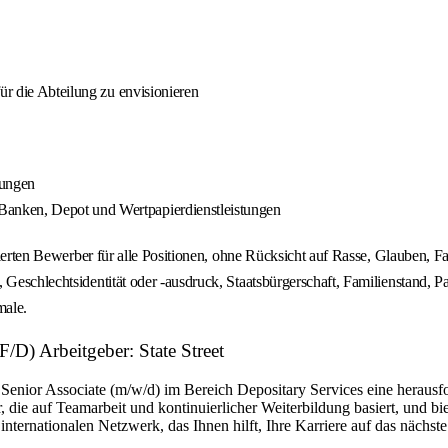
ür die Abteilung zu envisionieren
tungen
anken, Depot und Wertpapierdienstleistungen
izierten Bewerber für alle Positionen, ohne Rücksicht auf Rasse, Glauben, F
eschlechtsidentität oder -ausdruck, Staatsbürgerschaft, Familienstand, Part
male.
/D) Arbeitgeber: State Street
ls Senior Associate (m/w/d) im Bereich Depositary Services eine herau
 die auf Teamarbeit und kontinuierlicher Weiterbildung basiert, und bi
nternationalen Netzwerk, das Ihnen hilft, Ihre Karriere auf das nächst