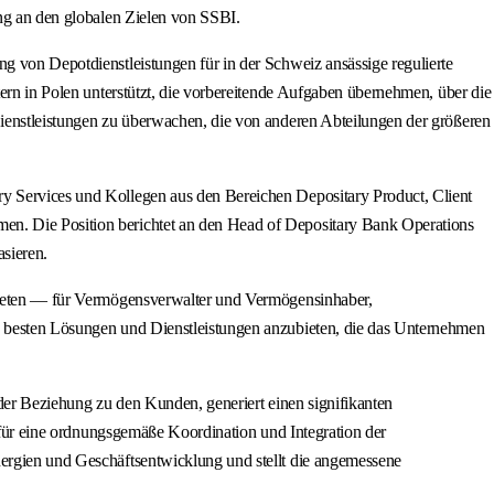
ung an den globalen Zielen von SSBI.
g von Depotdienstleistungen für in der Schweiz ansässige regulierte
tern in Polen unterstützt, die vorbereitende Aufgaben übernehmen, über die
Dienstleistungen zu überwachen, die von anderen Abteilungen der größeren
ry Services und Kollegen aus den Bereichen Depositary Product, Client
men. Die Position berichtet an den Head of Depositary Bank Operations
asieren.
u bieten — für Vermögensverwalter und Vermögensinhaber,
ie besten Lösungen und Dienstleistungen anzubieten, die das Unternehmen
l der Beziehung zu den Kunden, generiert einen signifikanten
t für eine ordnungsgemäße Koordination und Integration der
nergien und Geschäftsentwicklung und stellt die angemessene