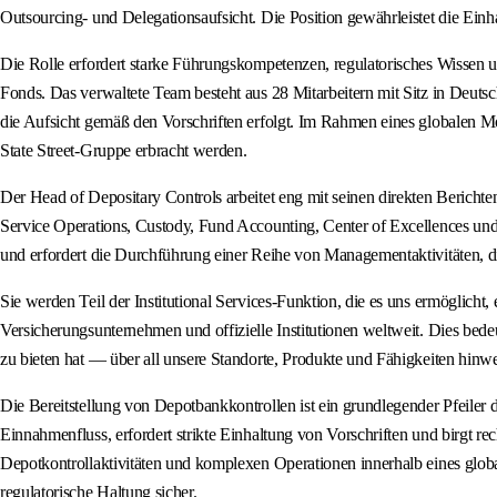
Outsourcing- und Delegationsaufsicht. Die Position gewährleistet die Einh
Die Rolle erfordert starke Führungskompetenzen, regulatorisches Wissen un
Fonds. Das verwaltete Team besteht aus 28 Mitarbeitern mit Sitz in Deutsc
die Aufsicht gemäß den Vorschriften erfolgt. Im Rahmen eines globalen Mo
State Street-Gruppe erbracht werden.
Der Head of Depositary Controls arbeitet eng mit seinen direkten Berich
Service Operations, Custody, Fund Accounting, Center of Excellences un
und erfordert die Durchführung einer Reihe von Managementaktivitäten, di
Sie werden Teil der Institutional Services-Funktion, die es uns ermögli
Versicherungsunternehmen und offizielle Institutionen weltweit. Dies be
zu bieten hat — über all unsere Standorte, Produkte und Fähigkeiten hinw
Die Bereitstellung von Depotbankkontrollen ist ein grundlegender Pfeiler d
Einnahmenfluss, erfordert strikte Einhaltung von Vorschriften und birgt re
Depotkontrollaktivitäten und komplexen Operationen innerhalb eines globa
regulatorische Haltung sicher.