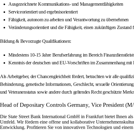
Ausgezeichnete Kommunikations- und Managementfähigkeiten
Serviceorientiert und ergebnisorientiert
Fähigkeit, autonom zu arbeiten und Verantwortung zu übernehmen
Veränderungsorientiert und die Fähigkeit, einen zukünftigen Zustand f
Bildung & Bevorzugte Qualifikationen:
Mindestens 10-15 Jahre Berufserfahrung im Bereich Finanzdienstleis
Kenntnis der deutschen und EU-Vorschriften im Zusammenhang mit B
Als Arbeitgeber, der Chancengleichheit fördert, betrachten wir alle qualif
Behinderung, genetische Informationen, Geschlecht, sexuelle Orientierung, G
und Veteranenstatus sowie andere durch geltendes Recht geschützte Merk
Head of Depositary Controls Germany, Vice President (M/F
Die State Street Bank International GmbH in Frankfurt bietet Ihnen a
Umfeld. Wir fördern eine offene und kollaborative Unternehmenskultur,
Entwicklung. Profitieren Sie von innovativen Technologien und einem i