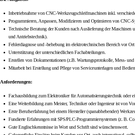
Inbetriebnahme von CNC-Werkzeugschleifmaschinen inkl. verschiedene
Programmieren, Anpassen, Modifizieren und Optimieren von CNC-Sy
Technische Beratung der Kunden nach Auslieferung der Maschinen un
und Antriebstechnik).
Fehlerdiagnose und -behebung im elektrotechnischen Bereich vor Or
Unterstützung der unterschiedlichen Fachabteilungen.
Erstellen von Dokumentationen (z.B. Wartungsprotokolle, Mess- und 
Mitarbeit bei Erstellung und Pflege von Serviceunterlagen und Bedie
Anforderungen:
Fachausbildung zum Elektroniker für Automatisierungstechnik oder ei
Eine Weiterbildung zum Meister, Techniker oder Ingenieur ist von Vort
Erste Berufserfahrung bei einem Hersteller (spanabhebender) Werkzeug
Fundierte Erfahrungen mit SPS/PLC-Programmiersystemen (z. B. C
Gute Englischkenntnisse in Wort und Schrift sind wünschenswert.
Gelegentliche Einsätze beim Kunden vor Ort, auch international, soll