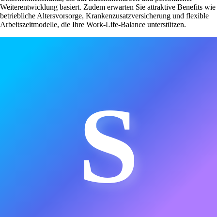
Weiterentwicklung basiert. Zudem erwarten Sie attraktive Benefits wie
betriebliche Altersvorsorge, Krankenzusatzversicherung und flexible
Arbeitszeitmodelle, die Ihre Work-Life-Balance unterstützen.
S