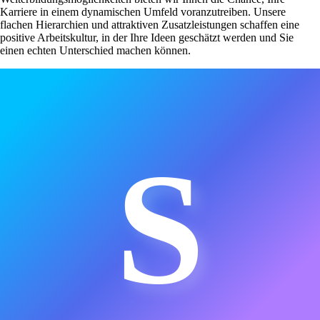
Karriere in einem dynamischen Umfeld voranzutreiben. Unsere
flachen Hierarchien und attraktiven Zusatzleistungen schaffen eine
positive Arbeitskultur, in der Ihre Ideen geschätzt werden und Sie
einen echten Unterschied machen können.
S