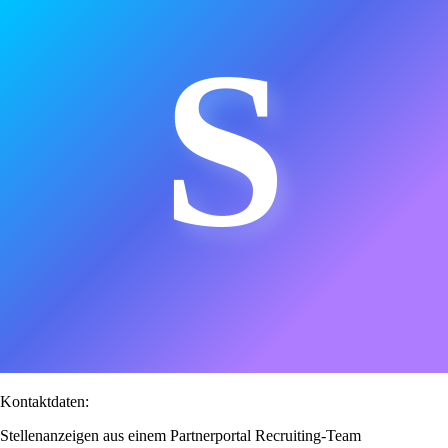
S
Kontaktdaten:
Stellenanzeigen aus einem Partnerportal Recruiting-Team