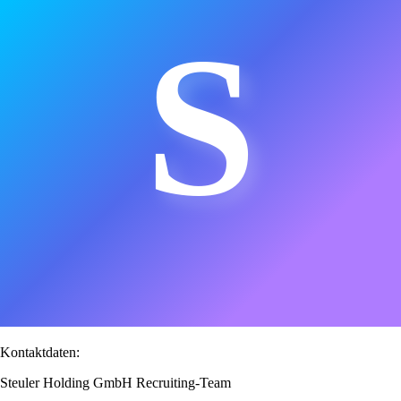
S
Kontaktdaten:
Steuler Holding GmbH Recruiting-Team