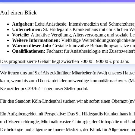
Auf einen Blick
Aufgaben:
Leite Anästhesie, Intensivmedizin und Schmerzther
Unternehmen:
St. Hildegardis Krankenhaus mit christlichen We
Vorteile:
Attraktive Vergütung, Altersversorgung und soziale Le
Weitere Informationen:
Vielfältige Weiterbildungsmöglichkeite
Warum dieser Job:
Gestalte innovative Behandlungsansätze un
Qualifikationen:
Facharzt für Anästhesiologie mit Zusatzweiter
Das prognostizierte Gehalt liegt zwischen 70000 - 90000 € pro Jahr.
Wir freuen uns auf Sie! Als zukünftiger Mitarbeiter (m/w/d) unseres Hauses s
kann, wenn bis zum Dienstantritt der notwendige Immunitätsnachweis (Mas
Kennziffer prx-39762 – über unser Stellenportal.
Für den Standort Köln-Lindenthal suchen wir ab sofort einen Oberarzt (m/w
Ein Aufgabengebiet mit Perspektive: Das St. Hildegardis Krankenhaus in 
und Viszeralchirurgie, Minimalinvasive Chirurgie, der Orthopädie und Unfa
Diabetologie und allgemeine Innere Medizin, der Klinik für Allgemeine u