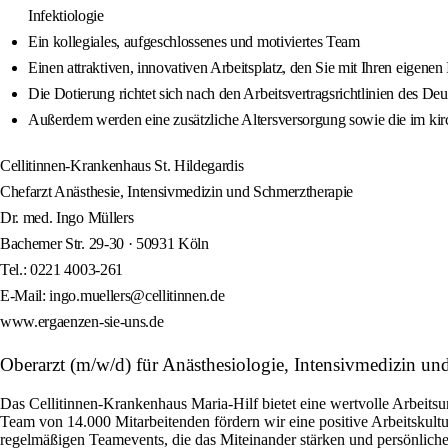
Infektiologie
Ein kollegiales, aufgeschlossenes und motiviertes Team
Einen attraktiven, innovativen Arbeitsplatz, den Sie mit Ihren eigene
Die Dotierung richtet sich nach den Arbeitsvertragsrichtlinien des 
Außerdem werden eine zusätzliche Altersversorgung sowie die im kirc
Cellitinnen-Krankenhaus St. Hildegardis
Chefarzt Anästhesie, Intensivmedizin und Schmerztherapie
Dr. med. Ingo Müllers
Bachemer Str. 29-30 · 50931 Köln
Tel.: 0221 4003-261
E-Mail: ingo.muellers@cellitinnen.de
www.ergaenzen-sie-uns.de
Oberarzt (m/w/d) für Anästhesiologie, Intensivmedizin und
Das Cellitinnen-Krankenhaus Maria-Hilf bietet eine wertvolle Arbeit
Team von 14.000 Mitarbeitenden fördern wir eine positive Arbeitskultur
regelmäßigen Teamevents, die das Miteinander stärken und persönlich