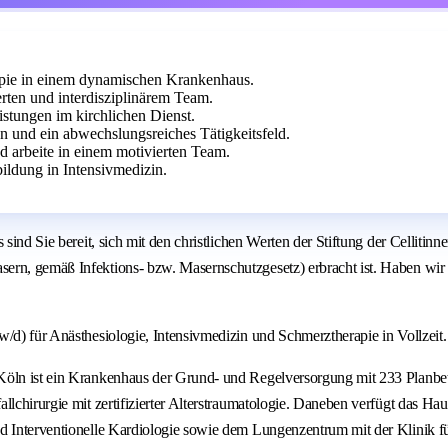
apie in einem dynamischen Krankenhaus.
rten und interdisziplinärem Team.
istungen im kirchlichen Dienst.
n und ein abwechslungsreiches Tätigkeitsfeld.
d arbeite in einem motivierten Team.
bildung in Intensivmedizin.
ind Sie bereit, sich mit den christlichen Werten der Stiftung der Cellitinnen
ern, gemäß Infektions- bzw. Masernschutzgesetz) erbracht ist. Haben wir 
/d) für Anästhesiologie, Intensivmedizin und Schmerztherapie in Vollzeit.
Köln ist ein Krankenhaus der Grund- und Regelversorgung mit 233 Planbet
llchirurgie mit zertifizierter Alterstraumatologie. Daneben verfügt das Ha
nd Interventionelle Kardiologie sowie dem Lungenzentrum mit der Klinik 