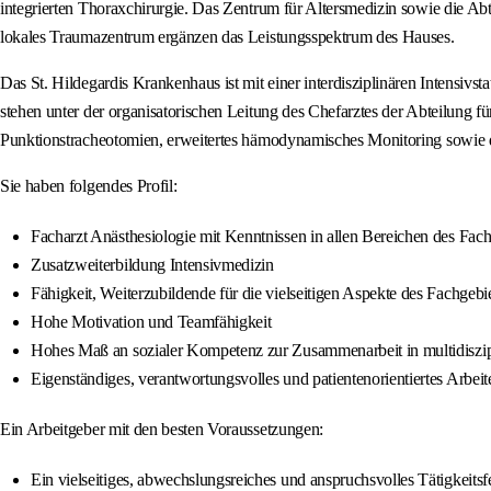
integrierten Thoraxchirurgie. Das Zentrum für Altersmedizin sowie die Abt
lokales Traumazentrum ergänzen das Leistungsspektrum des Hauses.
Das St. Hildegardis Krankenhaus ist mit einer interdisziplinären Intensivst
stehen unter der organisatorischen Leitung des Chefarztes der Abteilung 
Punktionstracheotomien, erweitertes hämodynamisches Monitoring sowi
Sie haben folgendes Profil:
Facharzt Anästhesiologie mit Kenntnissen in allen Bereichen des Fach
Zusatzweiterbildung Intensivmedizin
Fähigkeit, Weiterzubildende für die vielseitigen Aspekte des Fachgebie
Hohe Motivation und Teamfähigkeit
Hohes Maß an sozialer Kompetenz zur Zusammenarbeit in multidiszi
Eigenständiges, verantwortungsvolles und patientenorientiertes Arbeit
Ein Arbeitgeber mit den besten Voraussetzungen:
Ein vielseitiges, abwechslungsreiches und anspruchsvolles Tätigkeitsf