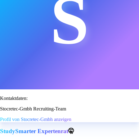
S
Kontaktdaten:
Stocretec-Gmbh Recruiting-Team
Profil von Stocretec-Gmbh anzeigen
StudySmarter Expertenrat
🤫