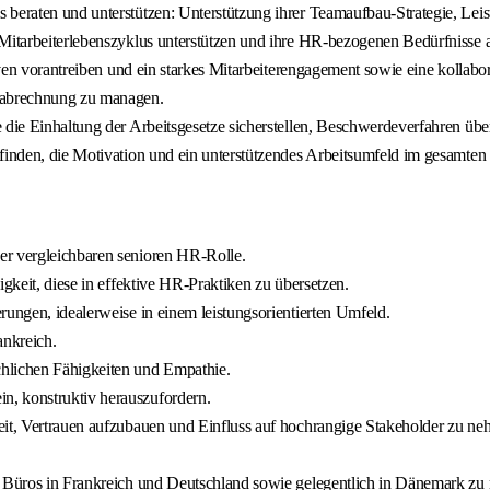
ms beraten und unterstützen: Unterstützung ihrer Teamaufbau-Strategie,
 Mitarbeiterlebenszyklus unterstützen und ihre HR-bezogenen Bedürfnisse 
tiven vorantreiben und ein starkes Mitarbeiterengagement sowie eine kollabo
tsabrechnung zu managen.
e die Einhaltung der Arbeitsgesetze sicherstellen, Beschwerdeverfahren üb
efinden, die Motivation und ein unterstützendes Arbeitsumfeld im gesamte
er vergleichbaren senioren HR-Rolle.
igkeit, diese in effektive HR-Praktiken zu übersetzen.
rungen, idealerweise in einem leistungsorientierten Umfeld.
ankreich.
chlichen Fähigkeiten und Empathie.
n, konstruktiv herauszufordern.
eit, Vertrauen aufzubauen und Einfluss auf hochrangige Stakeholder zu ne
n Büros in Frankreich und Deutschland sowie gelegentlich in Dänemark zu 