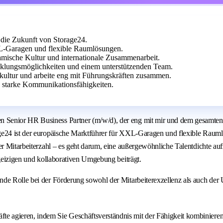
die Zukunft von Storage24.
XL-Garagen und flexible Raumlösungen.
ische Kultur und internationale Zusammenarbeit.
icklungsmöglichkeiten und einem unterstützenden Team.
skultur und arbeite eng mit Führungskräften zusammen.
d starke Kommunikationsfähigkeiten.
 Senior HR Business Partner (m/w/d), der eng mit mir und dem gesamten
age24 ist der europäische Marktführer für XXL-Garagen und flexible Raum
er Mitarbeiterzahl – es geht darum, eine außergewöhnliche Talentdichte au
rgeizigen und kollaborativen Umgebung beiträgt.
nde Rolle bei der Förderung sowohl der Mitarbeiterexzellenz als auch der
fte agieren, indem Sie Geschäftsverständnis mit der Fähigkeit kombiniere