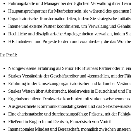
Führungskräfte und Manager bei der täglichen Verwaltung ihrer Tea
Hauptansprechpartner für Mitarbeiter sein, sie während des gesamten
Organisatorische Transformation leiten, indem Sie strategische Initia
Interne und externe Partner koordinieren, um Verwaltung und Gehal
Rechtliche und disziplinarische Angelegenheiten verwalten, indem Si
HR-Initiativen und Projekte fördern und vorantreiben, die das Wohlb
Ihr Profil:
Nachgewiesene Erfahrung als Senior HR Business Partner oder in ein
Starkes Verständnis der Geschäftstreiber und -kennzahlen, mit der Fäh
Erfahrung in der Umsetzung organisatorischer und kultureller Verände
Starkes Wissen über Arbeitsrecht, idealerweise in Deutschland und Fr
Ergebnisorientierte Denkweise kombiniert mit starken zwischenmens
Ausgezeichnete Kommunikationsfähigkeiten und das Selbstbewusstsei
Eine charismatische und durchsetzungsfähige Präsenz, mit der Fähigk
Fließend in Englisch und Deutsch, Französisch von Vorteil.
Internationales Mindset und Bereitschaft, monatlich zwischen unsere