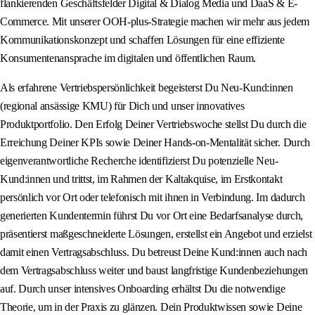
flankierenden Geschäftsfelder Digital & Dialog Media und DaaS & E-
Commerce. Mit unserer OOH-plus-Strategie machen wir mehr aus jedem
Kommunikationskonzept und schaffen Lösungen für eine effiziente
Konsumentenansprache im digitalen und öffentlichen Raum.
Als erfahrene Vertriebspersönlichkeit begeisterst Du Neu-Kund:innen
(regional ansässige KMU) für Dich und unser innovatives
Produktportfolio. Den Erfolg Deiner Vertriebswoche stellst Du durch die
Erreichung Deiner KPIs sowie Deiner Hands-on-Mentalität sicher. Durch
eigenverantwortliche Recherche identifizierst Du potenzielle Neu-
Kund:innen und trittst, im Rahmen der Kaltakquise, im Erstkontakt
persönlich vor Ort oder telefonisch mit ihnen in Verbindung. Im dadurch
generierten Kundentermin führst Du vor Ort eine Bedarfsanalyse durch,
präsentierst maßgeschneiderte Lösungen, erstellst ein Angebot und erzielst
damit einen Vertragsabschluss. Du betreust Deine Kund:innen auch nach
dem Vertragsabschluss weiter und baust langfristige Kundenbeziehungen
auf. Durch unser intensives Onboarding erhältst Du die notwendige
Theorie, um in der Praxis zu glänzen. Dein Produktwissen sowie Deine