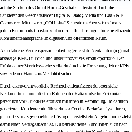
auf die Stärken des Out of Home-Geschäfts unterstützt durch die
flankierenden Geschäftsfelder Digital & Dialog Media und DaaS & E-
Commerce. Mit unserer „OOH plus“ Strategie machen wir mehr aus
jedem Kommunikationskonzept und schaffen Lösungen für eine effiziente
Konsumentenansprache im digitalen und öffentlichen Raum.
Als erfahrene Vertriebspersönlichkeit begeisterst du Neukunden (regional
ansässige KMU) für dich und unser innovatives Produktportfolio. Den
Erfolg deiner Vertriebswoche stellst du durch die Erreichung deiner KPIs
sowie deiner Hands‑on‑Mentalität sicher.
Durch eigenverantwortliche Recherche identifizierst du potenzielle
Neukund:innen und trittst im Rahmen der Kaltakquise im Erstkontakt
persönlich vor Ort oder telefonisch mit ihnen in Verbindung. Im dadurch
generierten Kundentermin führst du vor Ort eine Bedarfsanalyse durch,
präsentierst maßgeschneiderte Lösungen, erstellst ein Angebot und erzielst
damit einen Vertragsabschluss. Du betreust deine Kund:innen auch nach
dem Vertragsabschluss weiter und baust langfristige Kundenbeziehungen