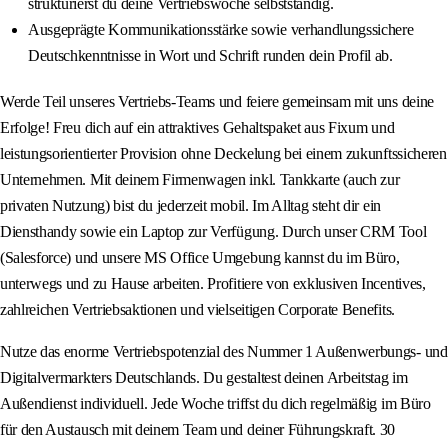
strukturierst du deine Vertriebswoche selbstständig.
Ausgeprägte Kommunikationsstärke sowie verhandlungssichere
Deutschkenntnisse in Wort und Schrift runden dein Profil ab.
Werde Teil unseres Vertriebs‑Teams und feiere gemeinsam mit uns deine
Erfolge! Freu dich auf ein attraktives Gehaltspaket aus Fixum und
leistungsorientierter Provision ohne Deckelung bei einem zukunftssicheren
Unternehmen. Mit deinem Firmenwagen inkl. Tankkarte (auch zur
privaten Nutzung) bist du jederzeit mobil. Im Alltag steht dir ein
Diensthandy sowie ein Laptop zur Verfügung. Durch unser CRM Tool
(Salesforce) und unsere MS Office Umgebung kannst du im Büro,
unterwegs und zu Hause arbeiten. Profitiere von exklusiven Incentives,
zahlreichen Vertriebsaktionen und vielseitigen Corporate Benefits.
Nutze das enorme Vertriebspotenzial des Nummer 1 Außenwerbungs- und
Digitalvermarkters Deutschlands. Du gestaltest deinen Arbeitstag im
Außendienst individuell. Jede Woche triffst du dich regelmäßig im Büro
für den Austausch mit deinem Team und deiner Führungskraft. 30