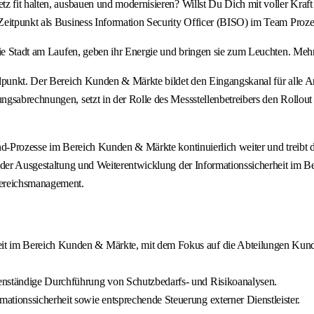
z fit halten, ausbauen und modernisieren? Willst Du Dich mit voller Kraft
Zeitpunkt als Business Information Security Officer (BISO) im Team Proz
ie Stadt am Laufen, geben ihr Energie und bringen sie zum Leuchten. Mehr 
lpunkt. Der Bereich Kunden & Märkte bildet den Eingangskanal für alle An
gsabrechnungen, setzt in der Rolle des Messstellenbetreibers den Rollout 
nd-Prozesse im Bereich Kunden & Märkte kontinuierlich weiter und treibt d
n der Ausgestaltung und Weiterentwicklung der Informationssicherheit im 
ereichsmanagement.
eit im Bereich Kunden & Märkte, mit dem Fokus auf die Abteilungen Kun
genständige Durchführung von Schutzbedarfs- und Risikoanalysen.
ationssicherheit sowie entsprechende Steuerung externer Dienstleister.