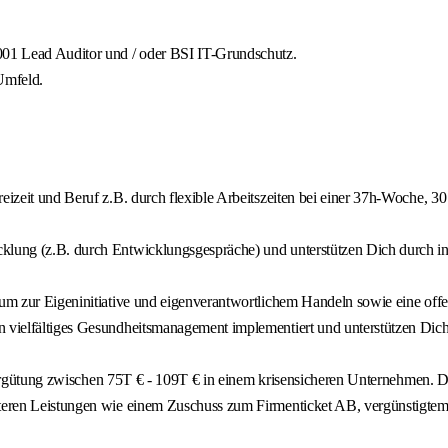
01 Lead Auditor und / oder BSI IT-Grundschutz.
Umfeld.
eizeit und Beruf z.B. durch flexible Arbeitszeiten bei einer 37h-Woche, 3
cklung (z.B. durch Entwicklungsgespräche) und unterstützen Dich durch 
raum zur Eigeninitiative und eigenverantwortlichem Handeln sowie eine of
n vielfältiges Gesundheitsmanagement implementiert und unterstützen Dich 
iegsvergütung zwischen 75T € - 109T € in einem krisensicheren Unternehmen
iteren Leistungen wie einem Zuschuss zum Firmenticket AB, vergünstigtem