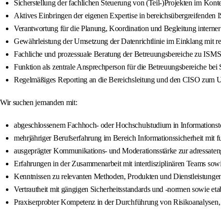
Sicherstellung der fachlichen Steuerung von (Teil-)Projekten im Konte
Aktives Einbringen der eigenen Expertise in bereichsübergreifende
Verantwortung für die Planung, Koordination und Begleitung interner
Gewährleistung der Umsetzung der Datenrichtlinie im Einklang mit r
Fachliche und prozessuale Beratung der Betreuungsbereiche zu ISM
Funktion als zentrale Ansprechperson für die Betreuungsbereiche bei
Regelmäßiges Reporting an die Bereichsleitung und den CISO zum U
Wir suchen jemanden mit:
abgeschlossenem Fachhoch- oder Hochschulstudium in Informationste
mehrjähriger Berufserfahrung im Bereich Informationssicherheit mit fun
ausgeprägter Kommunikations- und Moderationsstärke zur adressaten
Erfahrungen in der Zusammenarbeit mit interdisziplinären Teams sowi
Kenntnissen zu relevanten Methoden, Produkten und Dienstleistungen 
Vertrautheit mit gängigen Sicherheitsstandards und -normen sowie etabl
Praxiserprobter Kompetenz in der Durchführung von Risikoanalysen, 