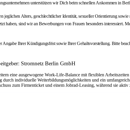
ngsunternehmen unterstützen wir Dich beim schnellen Ankommen in Berlin,
jeglichen Alters, geschlechtlicher Identität, sexueller Orientierung sowi
tzt haben, sind wir an Bewerbungen von Frauen besonders interessiert. M
er Angabe Ihrer Kündigungsfrist sowie Ihrer Gehaltsvorstellung. Bitte b
beitgeber: Stromnetz Berlin GmbH
beitern eine ausgewogene Work-Life-Balance mit flexiblen Arbeitszeite
ung durch individuelle Weiterbildungsmöglichkeiten und ein umfangrei
schuss zum Firmenticket und einem Jobrad-Leasing, während sie aktiv z