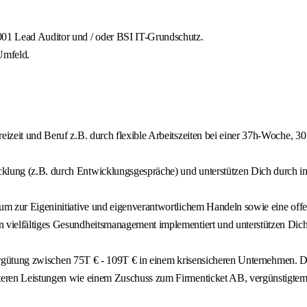
01 Lead Auditor und / oder BSI IT-Grundschutz.
Umfeld.
eizeit und Beruf z.B. durch flexible Arbeitszeiten bei einer 37h-Woche, 3
cklung (z.B. durch Entwicklungsgespräche) und unterstützen Dich durch 
raum zur Eigeninitiative und eigenverantwortlichem Handeln sowie eine of
n vielfältiges Gesundheitsmanagement implementiert und unterstützen Dich 
iegsvergütung zwischen 75T € - 109T € in einem krisensicheren Unternehmen
iteren Leistungen wie einem Zuschuss zum Firmenticket AB, vergünstigtem