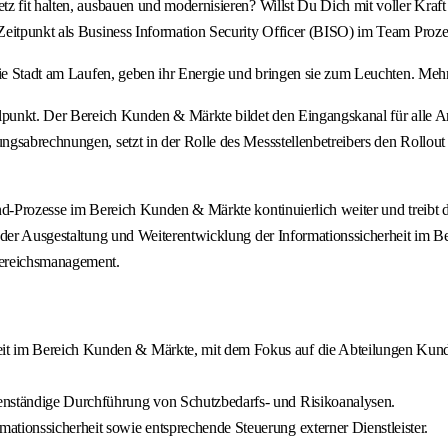
z fit halten, ausbauen und modernisieren? Willst Du Dich mit voller Kraft
Zeitpunkt als Business Information Security Officer (BISO) im Team Proz
ie Stadt am Laufen, geben ihr Energie und bringen sie zum Leuchten. Mehr 
lpunkt. Der Bereich Kunden & Märkte bildet den Eingangskanal für alle An
gsabrechnungen, setzt in der Rolle des Messstellenbetreibers den Rollout 
nd-Prozesse im Bereich Kunden & Märkte kontinuierlich weiter und treibt d
n der Ausgestaltung und Weiterentwicklung der Informationssicherheit im 
ereichsmanagement.
eit im Bereich Kunden & Märkte, mit dem Fokus auf die Abteilungen Kun
genständige Durchführung von Schutzbedarfs- und Risikoanalysen.
ationssicherheit sowie entsprechende Steuerung externer Dienstleister.