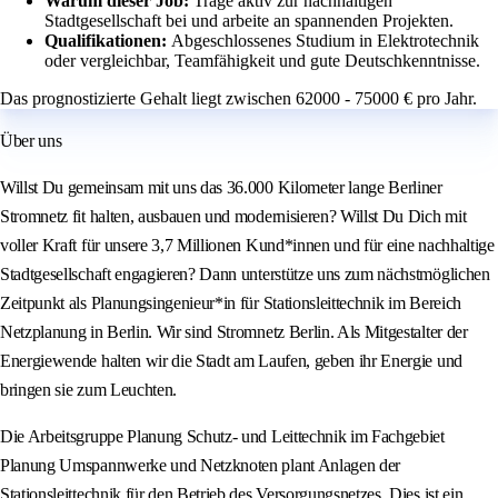
Warum dieser Job:
Trage aktiv zur nachhaltigen
Stadtgesellschaft bei und arbeite an spannenden Projekten.
Qualifikationen:
Abgeschlossenes Studium in Elektrotechnik
oder vergleichbar, Teamfähigkeit und gute Deutschkenntnisse.
Das prognostizierte Gehalt liegt zwischen 62000 - 75000 € pro Jahr.
Über uns
Willst Du gemeinsam mit uns das 36.000 Kilometer lange Berliner
Stromnetz fit halten, ausbauen und modernisieren? Willst Du Dich mit
voller Kraft für unsere 3,7 Millionen Kund*innen und für eine nachhaltige
Stadtgesellschaft engagieren? Dann unterstütze uns zum nächstmöglichen
Zeitpunkt als Planungsingenieur*in für Stationsleittechnik im Bereich
Netzplanung in Berlin. Wir sind Stromnetz Berlin. Als Mitgestalter der
Energiewende halten wir die Stadt am Laufen, geben ihr Energie und
bringen sie zum Leuchten.
Die Arbeitsgruppe Planung Schutz- und Leittechnik im Fachgebiet
Planung Umspannwerke und Netzknoten plant Anlagen der
Stationsleittechnik für den Betrieb des Versorgungsnetzes. Dies ist ein