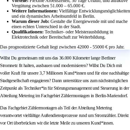
Vorteile:
Flexible Arbeitszeiten, 30 Tage Urlaub, und attraktive
Vergütung zwischen 51.000 – 65.000 €.
Weitere Informationen:
Vielfältige Entwicklungsmöglichkeiten
und ein dynamisches Arbeitsumfeld in Berlin.
Warum dieser Job:
Gestalte die Energiewende mit und mache
einen echten Unterschied in der Stadt.
Qualifikationen:
Techniker- oder Meisterausbildung in
Elektrotechnik oder Bereitschaft zur Weiterbildung.
Das prognostizierte Gehalt liegt zwischen 42000 - 55000 € pro Jahr.
Willst Du gemeinsam mit uns das 36.000 Kilometer lange Berliner
Stromnetz fit halten, ausbauen und modernisieren? Willst Du Dich mit
voller Kraft für unsere 3,7 Millionen Kund*innen und für eine nachhaltige
Stadtgesellschaft engagieren? Dann unterstütze uns zum nächstmöglichen
Zeitpunkt als Techniker*in für Störungsmanagement und Steuerung in der
Abteilung Metering im Fachgebiet Zählermontagen in Berlin-Mariendorf.
Das Fachgebiet Zählermontagen als Teil der Abteilung Metering
verantwortet vielfältige Außendienstprozesse rund um Stromzähler. Direkt
vor Ort überbrücken wir die letzte Meile zu unseren Kund*innen.