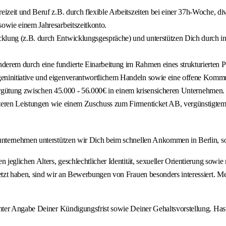
zeit und Beruf z.B. durch flexible Arbeitszeiten bei einer 37h-Woche, diver
sowie einem Jahresarbeitszeitkonto.
cklung (z.B. durch Entwicklungsgespräche) und unterstützen Dich durch in
derem durch eine fundierte Einarbeitung im Rahmen eines strukturierten P
geninitiative und eigenverantwortlichem Handeln sowie eine offene Kommu
iegsvergütung zwischen 45.000 - 56.000€ in einem krisensicheren Unternehm
iteren Leistungen wie einem Zuschuss zum Firmenticket AB, vergünstigtem
nternehmen unterstützen wir Dich beim schnellen Ankommen in Berlin, sof
jeglichen Alters, geschlechtlicher Identität, sexueller Orientierung sowi
tzt haben, sind wir an Bewerbungen von Frauen besonders interessiert. M
nter Angabe Deiner Kündigungsfrist sowie Deiner Gehaltsvorstellung. Has