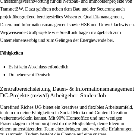
Umsetzungsverantwortung für die Netzbau- und Immobilienprojekte von
TransnetBW. Dazu gehören neben dem Bau und der Steuerung auch
projektübergreifend bereitgestelltes Wissen zu Qualitätsmanagement,
Daten- und Informationsmanagement sowie HSE und Umweltfachwissen.
Wegweisende Großprojekte wie SuedLink tragen maßgeblich zum
Unternehmenserfolg und zum Gelingen der Energiewende bei.
Fähigkeiten
Es ist kein Abschluss erforderlich
Du beherrscht Deutsch
Zentralbereichsleitung Daten- & Informationsmanagement
DC-Projekte (m/w/d) Arbeitgeber: StudentJob
Unrefined Riches UG bietet ein kreatives und flexibles Arbeitsumfeld,
in dem du deine Fähigkeiten in Social Media und Content Creation
weiterentwickeln kannst. Mit 90% Homeoffice und nur wenigen
Präsenztagen in Hamburg hast du die Möglichkeit, deine Ideen in
einem unterstützenden Team einzubringen und wertvolle Erfahrungen
zu sammeln. Zudem besteht die Chance auf eine spätere