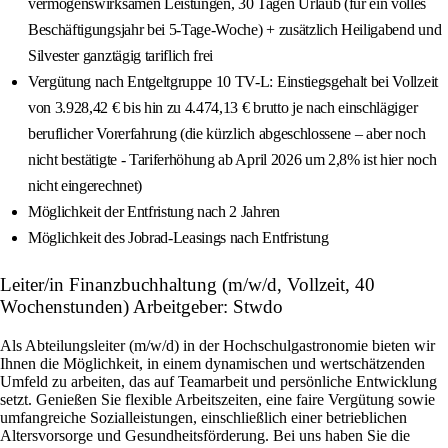
vermögenswirksamen Leistungen, 30 Tagen Urlaub (für ein volles
Beschäftigungsjahr bei 5-Tage-Woche) + zusätzlich Heiligabend und
Silvester ganztägig tariflich frei
Vergütung nach Entgeltgruppe 10 TV-L: Einstiegsgehalt bei Vollzeit
von 3.928,42 € bis hin zu 4.474,13 € brutto je nach einschlägiger
beruflicher Vorerfahrung (die kürzlich abgeschlossene – aber noch
nicht bestätigte - Tariferhöhung ab April 2026 um 2,8% ist hier noch
nicht eingerechnet)
Möglichkeit der Entfristung nach 2 Jahren
Möglichkeit des Jobrad-Leasings nach Entfristung
Leiter/in Finanzbuchhaltung (m/w/d, Vollzeit, 40
Wochenstunden) Arbeitgeber: Stwdo
Als Abteilungsleiter (m/w/d) in der Hochschulgastronomie bieten wir
Ihnen die Möglichkeit, in einem dynamischen und wertschätzenden
Umfeld zu arbeiten, das auf Teamarbeit und persönliche Entwicklung
setzt. Genießen Sie flexible Arbeitszeiten, eine faire Vergütung sowie
umfangreiche Sozialleistungen, einschließlich einer betrieblichen
Altersvorsorge und Gesundheitsförderung. Bei uns haben Sie die