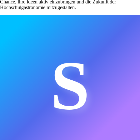
Chance, Ihre Ideen aktiv einzubringen und die Zukunft der
Hochschulgastronomie mitzugestalten.
S