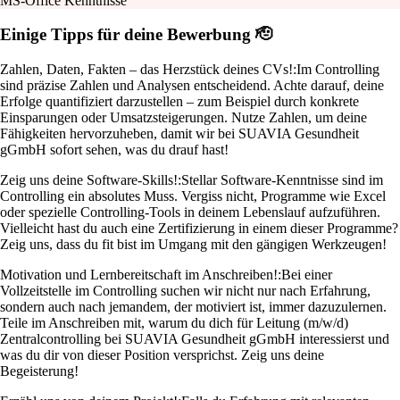
MS-Office Kenntnisse
Einige Tipps für deine Bewerbung 🫡
Zahlen, Daten, Fakten – das Herzstück deines CVs!:
Im Controlling
sind präzise Zahlen und Analysen entscheidend. Achte darauf, deine
Erfolge quantifiziert darzustellen – zum Beispiel durch konkrete
Einsparungen oder Umsatzsteigerungen. Nutze Zahlen, um deine
Fähigkeiten hervorzuheben, damit wir bei SUAVIA Gesundheit
gGmbH sofort sehen, was du drauf hast!
Zeig uns deine Software-Skills!:
Stellar Software-Kenntnisse sind im
Controlling ein absolutes Muss. Vergiss nicht, Programme wie Excel
oder spezielle Controlling-Tools in deinem Lebenslauf aufzuführen.
Vielleicht hast du auch eine Zertifizierung in einem dieser Programme?
Zeig uns, dass du fit bist im Umgang mit den gängigen Werkzeugen!
Motivation und Lernbereitschaft im Anschreiben!:
Bei einer
Vollzeitstelle im Controlling suchen wir nicht nur nach Erfahrung,
sondern auch nach jemandem, der motiviert ist, immer dazuzulernen.
Teile im Anschreiben mit, warum du dich für Leitung (m/w/d)
Zentralcontrolling bei SUAVIA Gesundheit gGmbH interessierst und
was du dir von dieser Position versprichst. Zeig uns deine
Begeisterung!