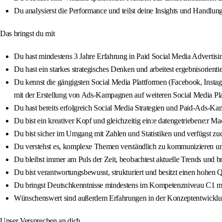
Du analysierst die Performance und teilst deine Insights und Hand
Das bringst du mit
Du hast mindestens 3 Jahre Erfahrung in Paid Social Media Advertisi
Du hast ein starkes strategisches Denken und arbeitest ergebnisorient
Du kennst die gängigsten Social Media Plattformen (Facebook, Ins
mit der Erstellung von Ads-Kampagnen auf weiteren Social Media Pl
Du hast bereits erfolgreich Social Media Strategien und Paid-Ads-K
Du bist ein kreativer Kopf und gleichzeitig ein:e datengetriebene:r M
Du bist sicher im Umgang mit Zahlen und Statistiken und verfügst zu
Du verstehst es, komplexe Themen verständlich zu kommunizieren u
Du bleibst immer am Puls der Zeit, beobachtest aktuelle Trends und bri
Du bist verantwortungsbewusst, strukturiert und besitzt einen hohen Q
Du bringst Deutschkenntnisse mindestens im Kompetenzniveau C1 mi
Wünschenswert sind außerdem Erfahrungen in der Konzeptentwicklu
Unser Versprechen an dich