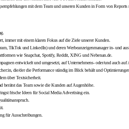
lungsempfehlungen mit dem Team und unseren Kunden in Form von Reports
ng.
iert, immer mit einem klaren Fokus auf die Ziele unserer Kunden.
tagram, TikTok und LinkedIn) und deren Werbeanzeigenmanager in- und a
attformen wie Snapchat, Spotify, Reddit, XING und Nebenan.de.
ampagnen entwickelt und umgesetzt, auf Unternehmens- oder/und auch auf A
acher:in, die/der die Performance ständig im Blick behält und Optimierungen
dem über Textsicherheit.
nd berätst das Team sowie die Kunden auf Augenhöhe.
ngst frische Ideen für Social Media Advertising ein.
ualitätsanspruch.
t.
ng für Ausschreibungen.