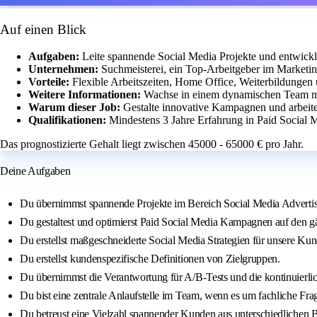
Auf einen Blick
Aufgaben:
Leite spannende Social Media Projekte und entwickl
Unternehmen:
Suchmeisterei, ein Top-Arbeitgeber im Marketin
Vorteile:
Flexible Arbeitszeiten, Home Office, Weiterbildungen u
Weitere Informationen:
Wachse in einem dynamischen Team mit
Warum dieser Job:
Gestalte innovative Kampagnen und arbei
Qualifikationen:
Mindestens 3 Jahre Erfahrung in Paid Social 
Das prognostizierte Gehalt liegt zwischen 45000 - 65000 € pro Jahr.
Deine Aufgaben
Du übernimmst spannende Projekte im Bereich Social Media Advertis
Du gestaltest und optimierst Paid Social Media Kampagnen auf den 
Du erstellst maßgeschneiderte Social Media Strategien für unsere Kun
Du erstellst kundenspezifische Definitionen von Zielgruppen.
Du übernimmst die Verantwortung für A/B-Tests und die kontinuierl
Du bist eine zentrale Anlaufstelle im Team, wenn es um fachliche Fr
Du betreust eine Vielzahl spannender Kunden aus unterschiedlichen 