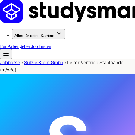
Alles für deine Karriere
Für Arbeitgeber
Job finden
Jobbörse
›
Sülzle Klein Gmbh
›
Leiter Vertrieb Stahlhandel
(m/w/d)