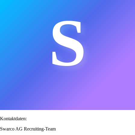
S
Kontaktdaten:
Swarco AG Recruiting-Team