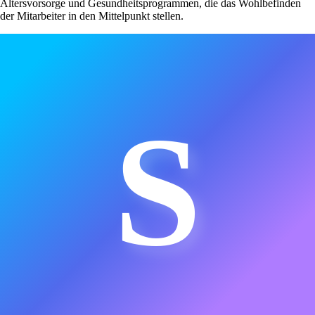
Altersvorsorge und Gesundheitsprogrammen, die das Wohlbefinden
der Mitarbeiter in den Mittelpunkt stellen.
S