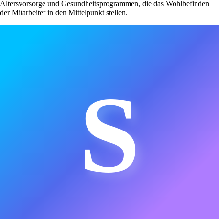
Altersvorsorge und Gesundheitsprogrammen, die das Wohlbefinden
der Mitarbeiter in den Mittelpunkt stellen.
S