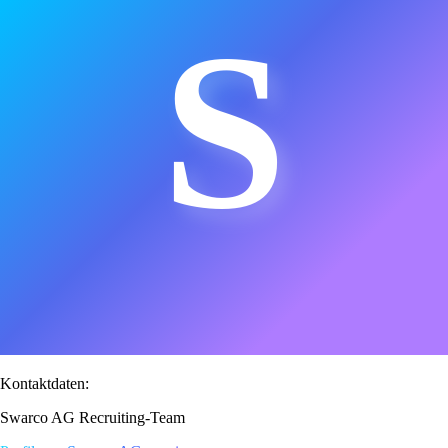
S
Kontaktdaten:
Swarco AG Recruiting-Team