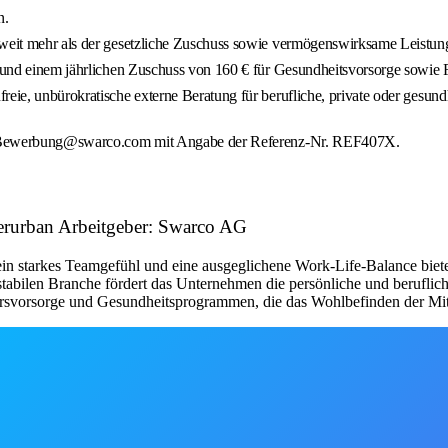
n.
, weit mehr als der gesetzliche Zuschuss sowie vermögenswirksame Leistun
g und einem jährlichen Zuschuss von 160 € für Gesundheitsvorsorge sowie 
eie, unbürokratische externe Beratung für berufliche, private oder gesund
an Bewerbung@swarco.com mit Angabe der Referenz-Nr. REF407X.
terurban Arbeitgeber: Swarco AG
in starkes Teamgefühl und eine ausgeglichene Work-Life-Balance biete
stabilen Branche fördert das Unternehmen die persönliche und beruflich
ersvorsorge und Gesundheitsprogrammen, die das Wohlbefinden der Mitar